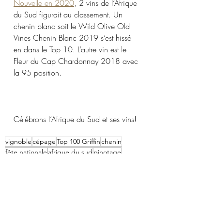
Nouvelle en 2020
, 2 vins de l’Afrique 
du Sud figurait au classement. Un 
chenin blanc soit le Wild Olive Old 
Vines Chenin Blanc 2019 s’est hissé 
en dans le Top 10. L’autre vin est le 
Fleur du Cap Chardonnay 2018 avec 
la 95 position.
Célébrons l’Afrique du Sud et ses vins!
vignoble
cépage
Top 100 Griffin
chenin
fête nationale
afrique du sud
pinotage
Nouvelles