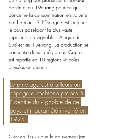
au 7e rang des producteurs mondial 
de vin et au 19e rang pour ce qui 
concerne la consommation en volume 
par habitant. Si l’Espagne est toujours 
le pays possédant la plus vaste 
superficie du vignoble, l’Afrique du 
Sud est au 15e rang. La production se 
concentre dans la région du Cap et 
est répartie en 10 régions viticoles 
divisées en districts.
Le pinotage est d’ailleurs un 
cépage autochtone propre à 
l’identité du vignoble de ce 
pays et il aurait été inventé en 
1925. 
C’est en 1655 que le gouverneur Jan 