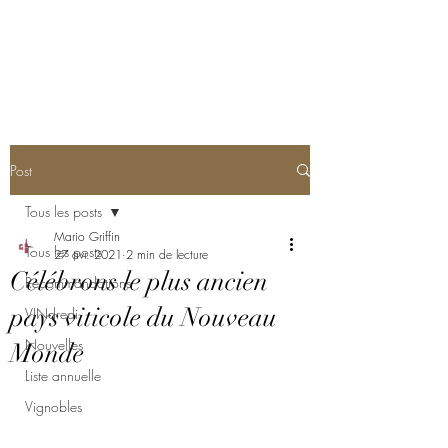
Post
Tous les posts
Mario Griffin
Tous les posts
27 avr. 2021
2 min de lecture
Célébrons le plus ancien
Recommandations
pays viticole du Nouveau
VINdredi
Nouvelles
Monde
Liste annuelle
Vignobles