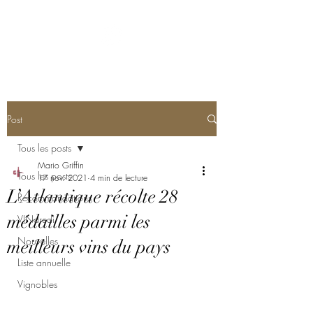
Post
Tous les posts
Mario Griffin
Tous les posts
17 nov. 2021
4 min de lecture
L’Atlantique récolte 28
Recommandations
médailles parmi les
VINdredi
Nouvelles
meilleurs vins du pays
Liste annuelle
Vignobles