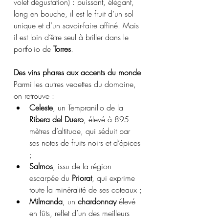
volet dégustation) : puissant, élégant, 
long en bouche, il est le fruit d’un sol 
unique et d’un savoir-faire affiné. Mais 
il est loin d’être seul à briller dans le 
portfolio de 
Torres
.
Des vins phares aux accents du monde
Parmi les autres vedettes du domaine, 
on retrouve :
Celeste
, un Tempranillo de la 
Ribera del Duero
, élevé à 895 
mètres d’altitude, qui séduit par 
ses notes de fruits noirs et d’épices 
;
Salmos
, issu de la région 
escarpée du 
Priorat
, qui exprime 
toute la minéralité de ses coteaux ;
Milmanda
, un 
chardonnay
 élevé 
en fûts, reflet d’un des meilleurs 