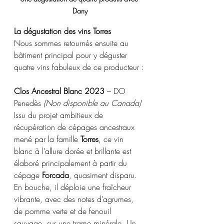
Dany
La dégustation des vins Torres
Nous sommes retournés ensuite au 
bâtiment principal pour y déguster 
quatre vins fabuleux de ce producteur :
Clos Ancestral Blanc 2023
 – DO 
Penedès 
(Non disponible au Canada) 
Issu du projet ambitieux de 
récupération de cépages ancestraux 
mené par la famille 
Torres
, ce vin 
blanc à l’allure dorée et brillante est 
élaboré principalement à partir du 
cépage 
Forcada
, quasiment disparu. 
En bouche, il déploie une fraîcheur 
vibrante, avec des notes d’agrumes, 
de pomme verte et de fenouil 
sauvage, sur une trame minérale. Un 