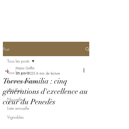
Post
Tous les posts
Mario Griffin
Tous les posts
25 juin 2025
6 min de lecture
Torres Familia : cinq
Recommandations
générations d'excellence au
VINdredi
Nouvelles
cœur du Penedès
Liste annuelle
Vignobles