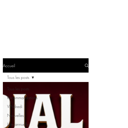
Accueil
Tous les posts
Tous les posts
Recommandations
VINdredi
Nouvelles
Liste annuelle