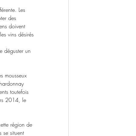
férente. Les 
ter des 
ens doivent 
es vins désirés 
e déguster un 
es mousseux 
Chardonnay 
nts toutefois 
rs 2014, le 
ette région de 
 se situent 