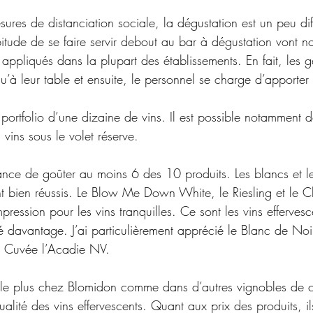
ures de distanciation sociale, la dégustation est un peu dif
itude de se faire servir debout au bar à dégustation vont no
appliqués dans la plupart des établissements. En fait, les g
’à leur table et ensuite, le personnel se charge d’apporter l
ortfolio d’une dizaine de vins. Il est possible notamment d
 vins sous le volet réserve.
nce de goûter au moins 6 des 10 produits. Les blancs et l
ent bien réussis. Le Blow Me Down White, le Riesling et le 
ression pour les vins tranquilles. Ce sont les vins effervesce
é davantage. J’ai particulièrement apprécié le Blanc de Noi
t Cuvée l’Acadie NV.
le plus chez Blomidon comme dans d’autres vignobles de c
ualité des vins effervescents. Quant aux prix des produits, ils