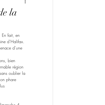
de la
 En fait, en 
ine d’Halifax.  
 menace d’une 
ons, bien 
rnable région 
ans oublier la 
son phare 
lus 
 dimanche 4 