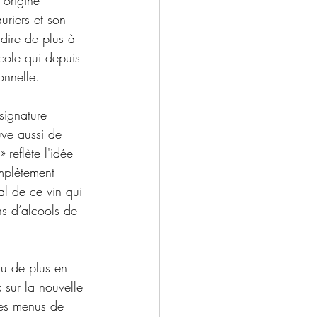
’origine 
uriers et son 
dire de plus à 
icole qui depuis 
onnelle.
ignature 
ve aussi de 
reflète l'idée 
mplètement 
l de ce vin qui 
ns d’alcools de 
nu de plus en 
 sur la nouvelle 
des menus de 