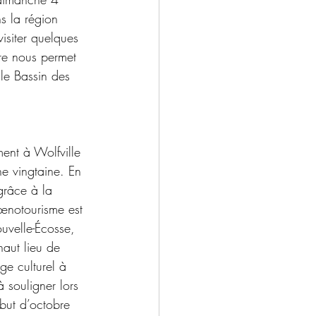
s la région 
visiter quelques 
ure nous permet 
 le Bassin des 
ent à Wolfville 
ne vingtaine. En 
grâce à la 
’œnotourisme est 
uvelle-Écosse, 
aut lieu de 
e culturel à 
souligner lors 
but d’octobre 