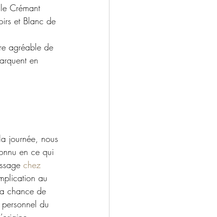
 le Crémant 
oirs et Blanc de 
.
ore agréable de 
barquent en 
la journée, nous 
connu en ce qui 
ssage 
chez 
plication au 
 la chance de 
 personnel du 