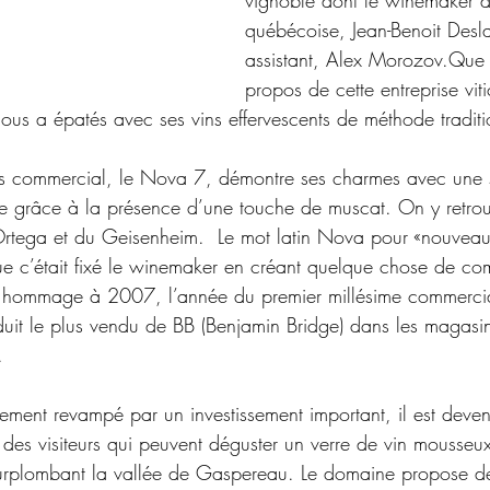
vignoble dont le winemaker d
québécoise, Jean-Benoit Desla
assistant, Alex Morozov.Que 
propos de cette entreprise vit
ous a épatés avec ses vins effervescents de méthode traditi
s commercial, le Nova 7, démontre ses charmes avec une s
e grâce à la présence d’une touche de muscat. On y retrou
Ortega et du Geisenheim.  Le mot latin Nova pour «nouveau» 
e c’était fixé le winemaker en créant quelque chose de co
en hommage à 2007, l’année du premier millésime commercia
oduit le plus vendu de BB (Benjamin Bridge) dans les magasi
.
ement revampé par un investissement important, il est deve
des visiteurs qui peuvent déguster un verre de vin mousseux
 surplombant la vallée de Gaspereau. Le domaine propose 