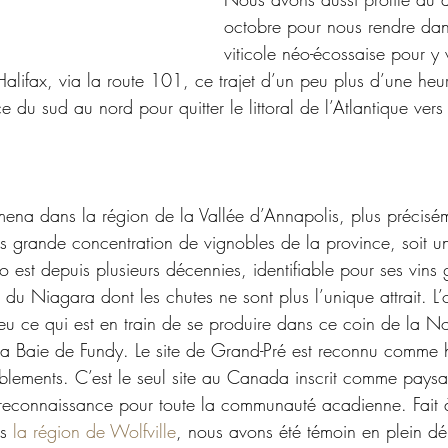
octobre pour nous rendre dan
viticole néo-écossaise pour y 
Halifax, via la route 101, ce trajet d’un peu plus d’une he
e du sud au nord pour quitter le littoral de l’Atlantique vers
 mena dans la région de la Vallée d’Annapolis, plus précisém
us grande concentration de vignobles de la province, soit u
 est depuis plusieurs décennies, identifiable pour ses vins 
 du Niagara dont les chutes ne sont plus l’unique attrait. L
peu ce qui est en train de se produire dans ce coin de la No
a Baie de Fundy. Le site de Grand-Pré est reconnu comme h
lements. C’est le seul site au Canada inscrit comme paysag
econnaissance pour toute la communauté acadienne. Fait à 
s 
la région de Wolfville
, nous avons été témoin en plein dé