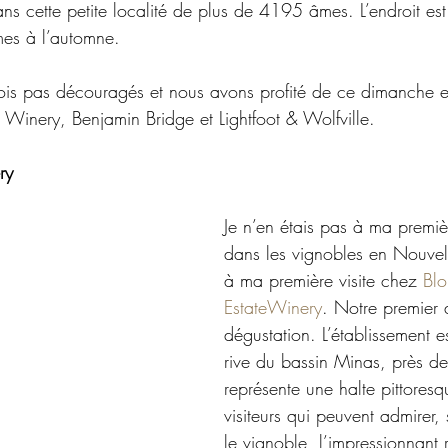
s cette petite localité de plus de 4195 âmes. L’endroit est 
es à l’automne.
ois pas découragés et nous avons profité de ce dimanche en
e Winery, Benjamin Bridge et Lightfoot & Wolfville.
ry
Je n’en étais pas à ma premiè
dans les vignobles en Nouvel
à ma première visite chez 
Bl
EstateWinery
. Notre premier 
dégustation. L’établissement es
rive du bassin Minas, près d
représente une halte pittoresq
visiteurs qui peuvent admirer, 
le vignoble, l’impressionnant