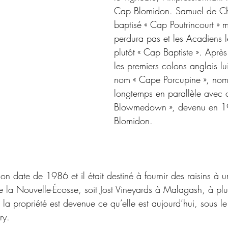
Cap Blomidon. Samuel de Cha
baptisé « Cap Poutrincourt » 
perdura pas et les Acadiens 
plutôt « Cap Baptiste ». Après
les premiers colons anglais lui
nom « Cape Porcupine », nom 
longtemps en parallèle avec 
Blowmedown », devenu en 
Blomidon.
n date de 1986 et il était destiné à fournir des raisins à u
 de la Nouvelle-Écosse, soit Jost Vineyards à Malagash, à p
 la propriété est devenue ce qu’elle est aujourd’hui, sous l
ry.