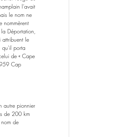
mplain l’avait 
mais le nom ne 
le nommèrent 
 la Déportation, 
 attribuent le 
qu'il porta 
celui de « Cape 
1959 Cap 
n autre pionnier 
lus de 200 km 
e nom de 