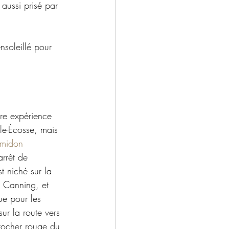
aussi prisé par 
soleillé pour 
re expérience 
le-Écosse, mais 
omidon 
arrêt de 
t niché sur la 
e Canning, et 
ue pour les 
sur la route vers 
 rocher rouge du 