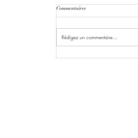
Commentaires
Rédigez un commentaire...
Coupe de vin pour la Coupe du
monde
Tire-bouchon Griffin
©2020 par Tire-bouchon Griffin.