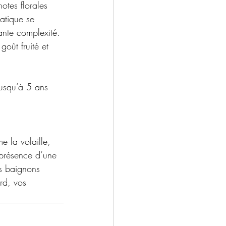
otes florales 
atique se 
ante complexité. 
goût fruité et 
jusqu’à 5 ans 
 la volaille, 
 présence d’une 
us baignons 
rd, vos 