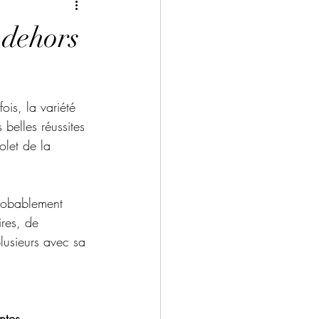
 dehors
ois, la variété 
 belles réussites 
olet de la 
robablement 
ires, de 
lusieurs avec sa 
ntes 