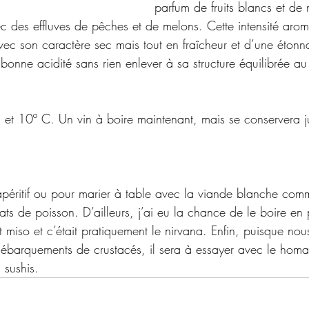
parfum de fruits blancs et de n
 des effluves de pêches et de melons. Cette intensité arom
ec son caractère sec mais tout en fraîcheur et d’une étonn
 bonne acidité sans rien enlever à sa structure équilibrée au 
 8 et 10º C. Un vin à boire maintenant, mais se conservera 
péritif ou pour marier à table avec la viande blanche comme
ats de poisson. D’ailleurs, j’ai eu la chance de le boire en
 miso et c’était pratiquement le nirvana. Enfin, puisque no
ébarquements de crustacés, il sera à essayer avec le homa
s sushis. 