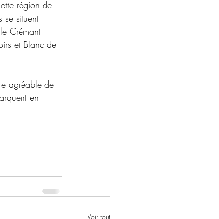
ette région de 
 se situent 
 le Crémant 
oirs et Blanc de 
.
ore agréable de 
barquent en 
Voir tout