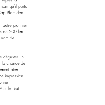
 nom qu'il porta 
Cap Blomidon.
n autre pionnier 
lus de 200 km 
e nom de 
e déguster un 
eu la chance de 
ement bien 
ne impression 
ionné 
 et le Brut 