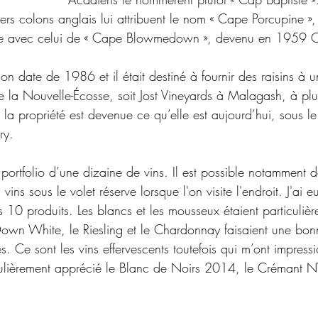
ers colons anglais lui attribuent le nom « Cape Porcupine »,
èle avec celui de « Cape Blowmedown », devenu en 1959 
n date de 1986 et il était destiné à fournir des raisins à u
 de la Nouvelle-Écosse, soit Jost Vineyards à Malagash, à p
 la propriété est devenue ce qu’elle est aujourd’hui, sous l
ry.
ortfolio d’une dizaine de vins. Il est possible notamment d
vins sous le volet réserve lorsque l'on visite l'endroit. J'ai 
 10 produits. Les blancs et les mousseux étaient particulièr
own White, le Riesling et le Chardonnay faisaient une bon
es. Ce sont les vins effervescents toutefois qui m’ont impress
culièrement apprécié le Blanc de Noirs 2014, le Crémant NV