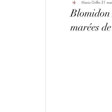
Mario Griffin
31 ma
Blomidon 
marées d