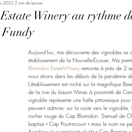
rs 2022
2 min de lecture
Estate Winery au rythme d
e Fundy
Aujourd'hui, ma découverte des vignobles se 
établissement de la Nouvelle-Écosse. Ma premi
Blomidon EstateWinery
 remonte à près de 2 a
nous étions dans les débuts de la pandémie 
L’établissement est niché sur la magnifique Bai
de la rive du bassin Minas à proximité de Can
vignoble représente une halte pittoresque pour l
peuvent admirer, sur la route vers le vignoble, 
rocher rouge du Cap Blomidon. Samuel de Cha
baptisé « Cap Poutrincourt » mais le nom ne pe
Acadiens le nommèrent plutôt « Cap Baptiste »