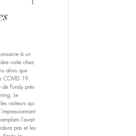
es
consacre à un 
ère visite chez 
ns alors que 
de COVID 19. 
e de Fundy près 
ning. Le 
es visiteurs qui 
l’impressionnant 
mplain l’avait 
rdura pas et les 
. Après la 